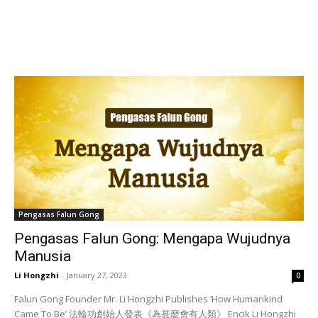
Pengasas Falun Gong
Pengasas Falun Gong: Mengapa Wujudnya
Manusia
Li Hongzhi
-
January 27, 2023
0
Falun Gong Founder Mr. Li Hongzhi Publishes ‘How Humankind
Came To Be’ 法輪功創始人發表《為甚麼會有人類》 Encik Li Hongzhi