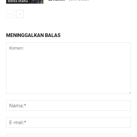
Berita Utama
MENINGGALKAN BALAS
Komen:
Na
E-
mel
La