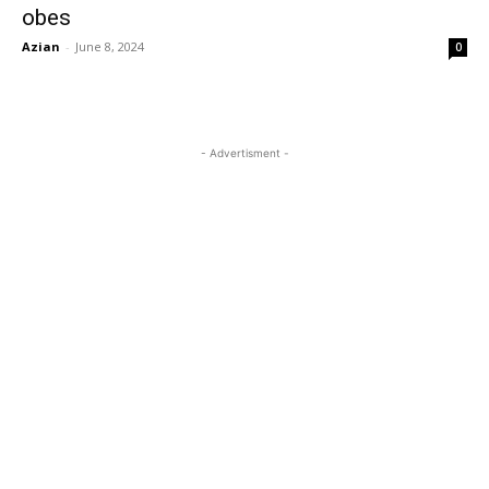
obes
Azian
-
June 8, 2024
0
- Advertisment -