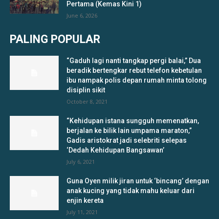
Pertama (Kemas Kini 1)
June 6, 2026
PALING POPULAR
“Gaduh lagi nanti tangkap pergi balai,” Dua
beradik bertengkar rebut telefon kebetulan
ibu nampak polis depan rumah minta tolong
disiplin sikit
October 8, 2021
“Kehidupan istana sungguh memenatkan,
berjalan ke bilik lain umpama maraton,”
Gadis aristokrat jadi selebriti selepas
‘Dedah Kehidupan Bangsawan’
July 6, 2021
Guna Oyen milik jiran untuk ‘bincang’ dengan
anak kucing yang tidak mahu keluar dari
enjin kereta
July 11, 2021