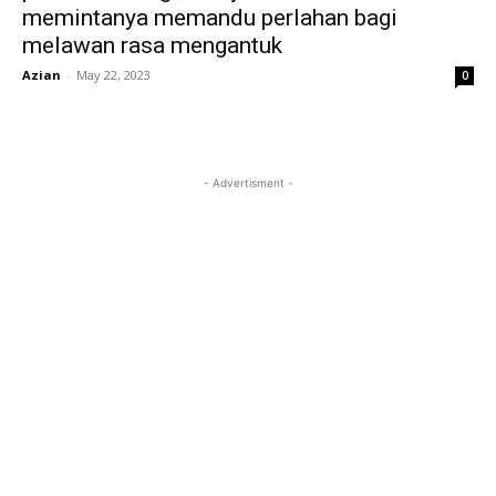
memintanya memandu perlahan bagi
melawan rasa mengantuk
Azian
-
May 22, 2023
0
- Advertisment -