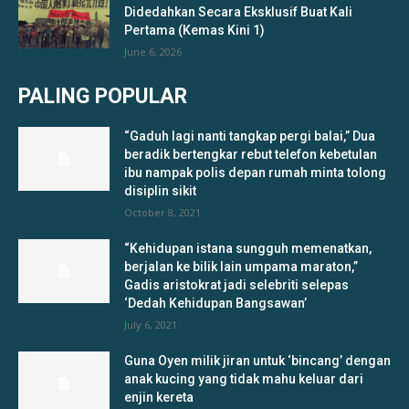
Didedahkan Secara Eksklusif Buat Kali
Pertama (Kemas Kini 1)
June 6, 2026
PALING POPULAR
“Gaduh lagi nanti tangkap pergi balai,” Dua
beradik bertengkar rebut telefon kebetulan
ibu nampak polis depan rumah minta tolong
disiplin sikit
October 8, 2021
“Kehidupan istana sungguh memenatkan,
berjalan ke bilik lain umpama maraton,”
Gadis aristokrat jadi selebriti selepas
‘Dedah Kehidupan Bangsawan’
July 6, 2021
Guna Oyen milik jiran untuk ‘bincang’ dengan
anak kucing yang tidak mahu keluar dari
enjin kereta