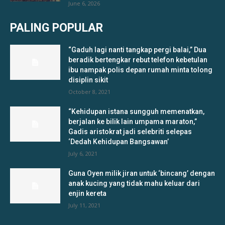
June 6, 2026
PALING POPULAR
“Gaduh lagi nanti tangkap pergi balai,” Dua
beradik bertengkar rebut telefon kebetulan
ibu nampak polis depan rumah minta tolong
disiplin sikit
October 8, 2021
“Kehidupan istana sungguh memenatkan,
berjalan ke bilik lain umpama maraton,”
Gadis aristokrat jadi selebriti selepas
‘Dedah Kehidupan Bangsawan’
July 6, 2021
Guna Oyen milik jiran untuk ‘bincang’ dengan
anak kucing yang tidak mahu keluar dari
enjin kereta
July 11, 2021