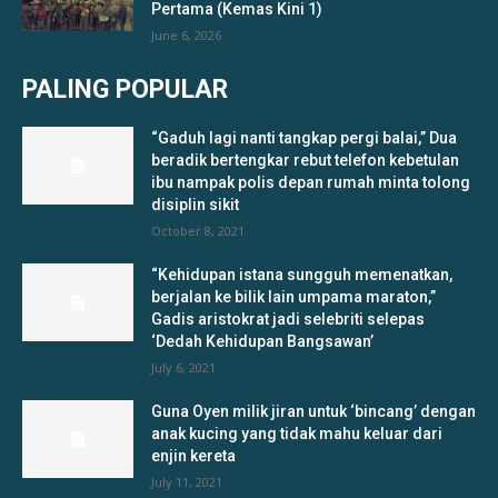
Pertama (Kemas Kini 1)
June 6, 2026
PALING POPULAR
“Gaduh lagi nanti tangkap pergi balai,” Dua
beradik bertengkar rebut telefon kebetulan
ibu nampak polis depan rumah minta tolong
disiplin sikit
October 8, 2021
“Kehidupan istana sungguh memenatkan,
berjalan ke bilik lain umpama maraton,”
Gadis aristokrat jadi selebriti selepas
‘Dedah Kehidupan Bangsawan’
July 6, 2021
Guna Oyen milik jiran untuk ‘bincang’ dengan
anak kucing yang tidak mahu keluar dari
enjin kereta
July 11, 2021