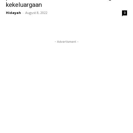
kekeluargaan
Hidayah
-
August 8, 2022
0
- Advertisment -