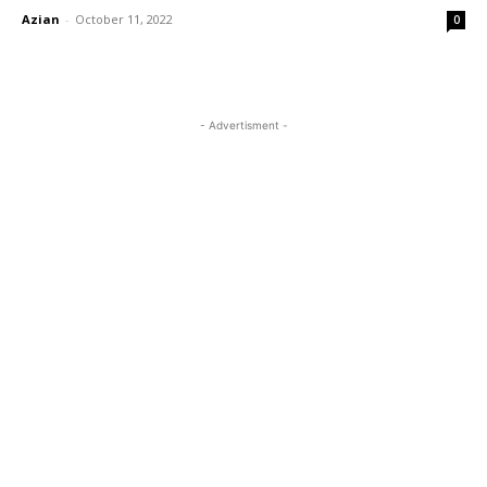
Azian
-
October 11, 2022
0
- Advertisment -