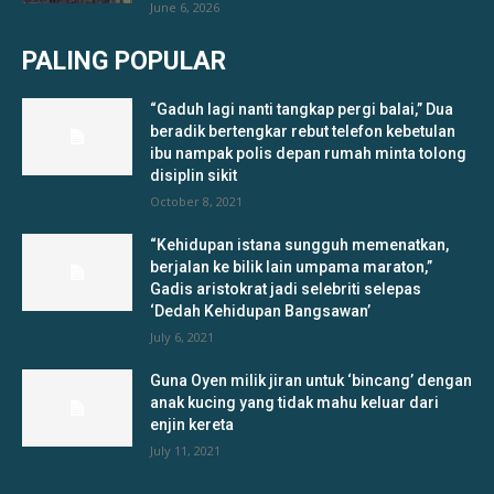
June 6, 2026
PALING POPULAR
“Gaduh lagi nanti tangkap pergi balai,” Dua
beradik bertengkar rebut telefon kebetulan
ibu nampak polis depan rumah minta tolong
disiplin sikit
October 8, 2021
“Kehidupan istana sungguh memenatkan,
berjalan ke bilik lain umpama maraton,”
Gadis aristokrat jadi selebriti selepas
‘Dedah Kehidupan Bangsawan’
July 6, 2021
Guna Oyen milik jiran untuk ‘bincang’ dengan
anak kucing yang tidak mahu keluar dari
enjin kereta
July 11, 2021