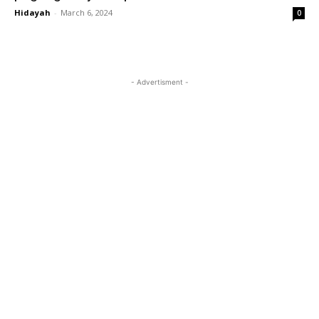
Hidayah
-
March 6, 2024
0
- Advertisment -