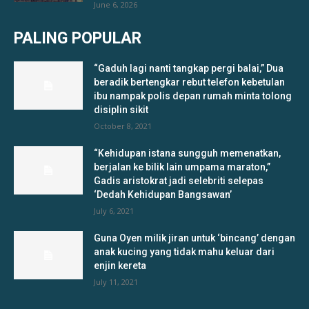
June 6, 2026
PALING POPULAR
“Gaduh lagi nanti tangkap pergi balai,” Dua
beradik bertengkar rebut telefon kebetulan
ibu nampak polis depan rumah minta tolong
disiplin sikit
October 8, 2021
“Kehidupan istana sungguh memenatkan,
berjalan ke bilik lain umpama maraton,”
Gadis aristokrat jadi selebriti selepas
‘Dedah Kehidupan Bangsawan’
July 6, 2021
Guna Oyen milik jiran untuk ‘bincang’ dengan
anak kucing yang tidak mahu keluar dari
enjin kereta
July 11, 2021