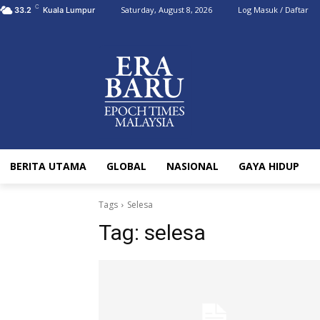
C
Saturday, August 8, 2026
Log Masuk / Daftar
33.2
Kuala Lumpur
BERITA UTAMA
GLOBAL
NASIONAL
GAYA HIDUP
Tags
Selesa
Tag:
selesa