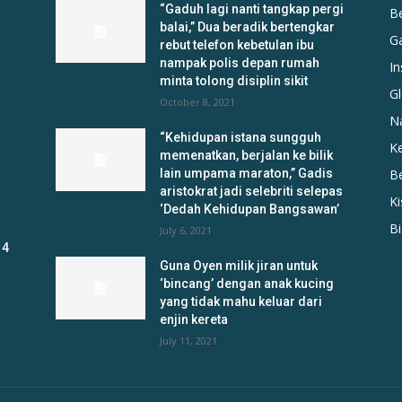
“Gaduh lagi nanti tangkap pergi
B
balai,” Dua beradik bertengkar
G
rebut telefon kebetulan ibu
nampak polis depan rumah
In
minta tolong disiplin sikit
Gl
October 8, 2021
N
“Kehidupan istana sungguh
K
memenatkan, berjalan ke bilik
lain umpama maraton,” Gadis
B
aristokrat jadi selebriti selepas
K
‘Dedah Kehidupan Bangsawan’
B
July 6, 2021
 4
Guna Oyen milik jiran untuk
‘bincang’ dengan anak kucing
yang tidak mahu keluar dari
enjin kereta
July 11, 2021