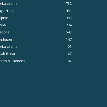
erita Utama
1732
aya Hidup
1431
spirasi
988
obal
734
asional
543
esihatan
147
erita Utama
109
isah Benar
67
isnes & Ekonomi
42