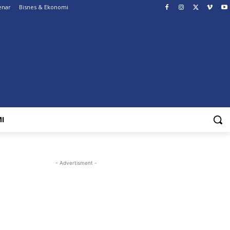
enar
Bisnes & Ekonomi
I
- Advertisment -