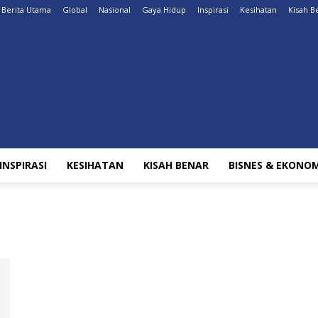
Berita Utama
Global
Nasional
Gaya Hidup
Inspirasi
Kesihatan
Kisah B
INSPIRASI
KESIHATAN
KISAH BENAR
BISNES & EKONOM