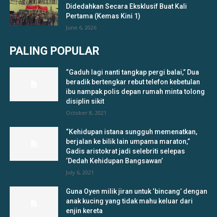
Didedahkan Secara Eksklusif Buat Kali
Pertama (Kemas Kini 1)
June 6, 2026
PALING POPULAR
“Gaduh lagi nanti tangkap pergi balai,” Dua
beradik bertengkar rebut telefon kebetulan
ibu nampak polis depan rumah minta tolong
disiplin sikit
October 8, 2021
“Kehidupan istana sungguh memenatkan,
berjalan ke bilik lain umpama maraton,”
Gadis aristokrat jadi selebriti selepas
‘Dedah Kehidupan Bangsawan’
July 6, 2021
Guna Oyen milik jiran untuk ‘bincang’ dengan
anak kucing yang tidak mahu keluar dari
enjin kereta