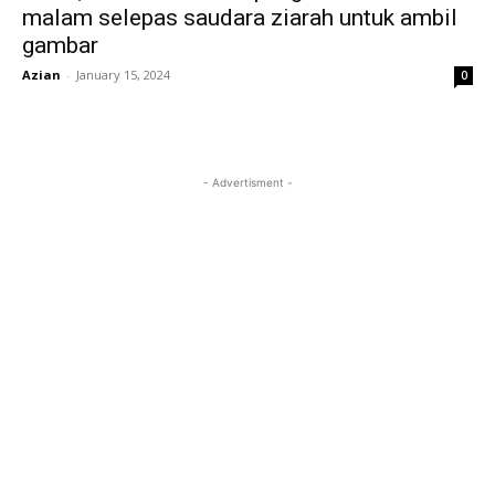
malam selepas saudara ziarah untuk ambil
gambar
Azian
-
January 15, 2024
0
- Advertisment -