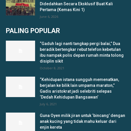
Didedahkan Secara Eksklusif Buat Kali
Pertama (Kemas Kini 1)
June 6, 2026
PALING POPULAR
“Gaduh lagi nanti tangkap pergi balai,” Dua
beradik bertengkar rebut telefon kebetulan
ibu nampak polis depan rumah minta tolong
disiplin sikit
October 8, 2021
“Kehidupan istana sungguh memenatkan,
berjalan ke bilik lain umpama maraton,”
Gadis aristokrat jadi selebriti selepas
‘Dedah Kehidupan Bangsawan’
July 6, 2021
Guna Oyen milik jiran untuk ‘bincang’ dengan
anak kucing yang tidak mahu keluar dari
enjin kereta