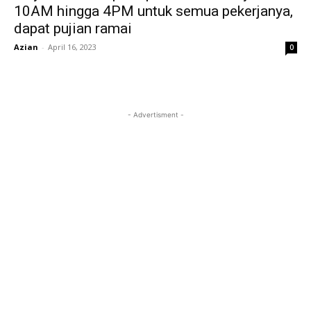
10AM hingga 4PM untuk semua pekerjanya,
dapat pujian ramai
Azian
-
April 16, 2023
0
- Advertisment -