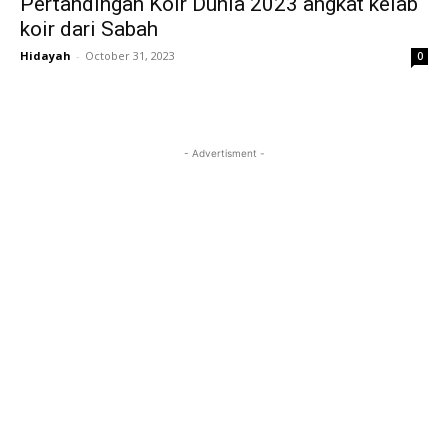
Pertandingan Koir Dunia 2023 angkat kelab
koir dari Sabah
Hidayah
-
October 31, 2023
0
- Advertisment -