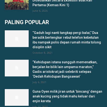
Didedahkan Secara Eksklusif Buat Kali
Pertama (Kemas Kini 1)
June 6, 2026
PALING POPULAR
“Gaduh lagi nanti tangkap pergi balai,” Dua
beradik bertengkar rebut telefon kebetulan
ibu nampak polis depan rumah minta tolong
disiplin sikit
October 8, 2021
“Kehidupan istana sungguh memenatkan,
berjalan ke bilik lain umpama maraton,”
Gadis aristokrat jadi selebriti selepas
‘Dedah Kehidupan Bangsawan’
July 6, 2021
Guna Oyen milik jiran untuk ‘bincang’ dengan
anak kucing yang tidak mahu keluar dari
enjin kereta
July 11, 2021