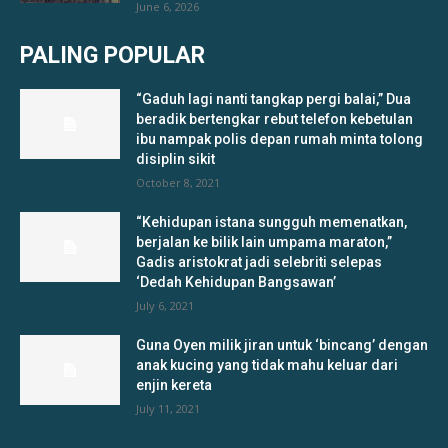
June 6, 2026
PALING POPULAR
“Gaduh lagi nanti tangkap pergi balai,” Dua
beradik bertengkar rebut telefon kebetulan
ibu nampak polis depan rumah minta tolong
disiplin sikit
October 8, 2021
“Kehidupan istana sungguh memenatkan,
berjalan ke bilik lain umpama maraton,”
Gadis aristokrat jadi selebriti selepas
‘Dedah Kehidupan Bangsawan’
July 6, 2021
Guna Oyen milik jiran untuk ‘bincang’ dengan
anak kucing yang tidak mahu keluar dari
enjin kereta
July 11, 2021