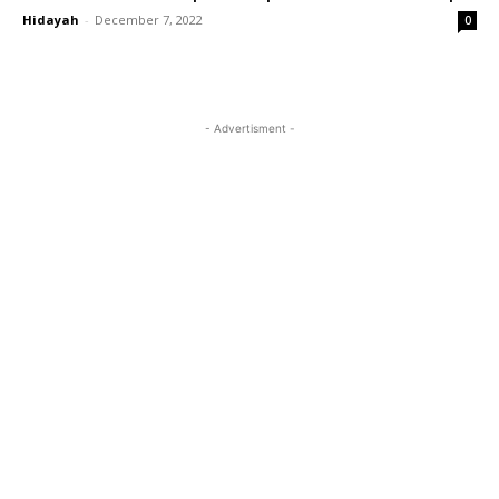
Hidayah
-
December 7, 2022
0
- Advertisment -