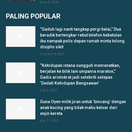
June 6, 2026
PALING POPULAR
“Gaduh lagi nanti tangkap pergi balai,” Dua
beradik bertengkar rebut telefon kebetulan
ibu nampak polis depan rumah minta tolong
disiplin sikit
October 8, 2021
“Kehidupan istana sungguh memenatkan,
berjalan ke bilik lain umpama maraton,”
Gadis aristokrat jadi selebriti selepas
‘Dedah Kehidupan Bangsawan’
July 6, 2021
Guna Oyen milik jiran untuk ‘bincang’ dengan
anak kucing yang tidak mahu keluar dari
enjin kereta
July 11, 2021