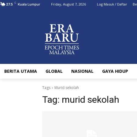
C
Friday, August 7, 2026
Log Masuk / Daftar
Be
27.5
Kuala Lumpur
BERITA UTAMA
GLOBAL
NASIONAL
GAYA HIDUP
Tags
Murid sekolah
Tag:
murid sekolah