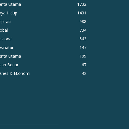
erita Utama
1732
aya Hidup
1431
spirasi
988
obal
734
asional
543
esihatan
147
erita Utama
109
isah Benar
67
isnes & Ekonomi
42