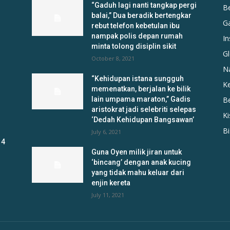
“Gaduh lagi nanti tangkap pergi
B
balai,” Dua beradik bertengkar
G
rebut telefon kebetulan ibu
nampak polis depan rumah
In
minta tolong disiplin sikit
Gl
October 8, 2021
N
“Kehidupan istana sungguh
K
memenatkan, berjalan ke bilik
lain umpama maraton,” Gadis
B
aristokrat jadi selebriti selepas
K
‘Dedah Kehidupan Bangsawan’
B
July 6, 2021
 4
Guna Oyen milik jiran untuk
‘bincang’ dengan anak kucing
yang tidak mahu keluar dari
enjin kereta
July 11, 2021