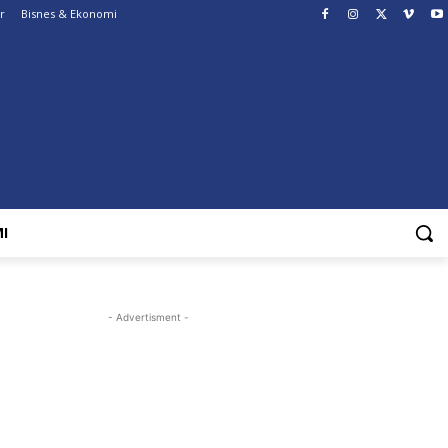
r
Bisnes & Ekonomi
I
- Advertisment -