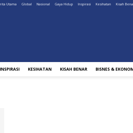
rita Utama
Global
Nasional
Gaya Hidup
Inspirasi
Kesihatan
Kisah Bena
INSPIRASI
KESIHATAN
KISAH BENAR
BISNES & EKONOM