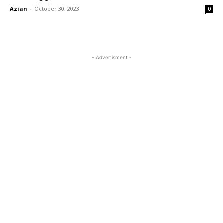
Azian
-
October 30, 2023
0
- Advertisment -