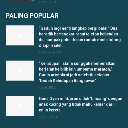
June 6, 2026
PALING POPULAR
“Gaduh lagi nanti tangkap pergi balai,” Dua
beradik bertengkar rebut telefon kebetulan
ibu nampak polis depan rumah minta tolong
disiplin sikit
October 8, 2021
“Kehidupan istana sungguh memenatkan,
berjalan ke bilik lain umpama maraton,”
Gadis aristokrat jadi selebriti selepas
‘Dedah Kehidupan Bangsawan’
July 6, 2021
Guna Oyen milik jiran untuk ‘bincang’ dengan
anak kucing yang tidak mahu keluar dari
enjin kereta
July 11, 2021