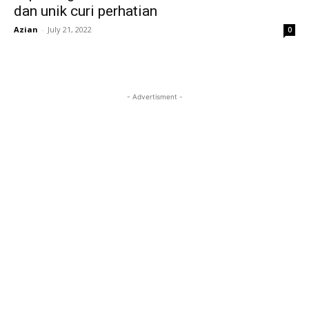
dan unik curi perhatian
Azian
-
July 21, 2022
0
- Advertisment -