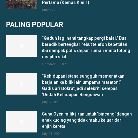
Pertama (Kemas Kini 1)
June 6, 2026
PALING POPULAR
“Gaduh lagi nanti tangkap pergi balai,” Dua
beradik bertengkar rebut telefon kebetulan
ibu nampak polis depan rumah minta tolong
disiplin sikit
October 8, 2021
“Kehidupan istana sungguh memenatkan,
berjalan ke bilik lain umpama maraton,”
Gadis aristokrat jadi selebriti selepas
‘Dedah Kehidupan Bangsawan’
July 6, 2021
Guna Oyen milik jiran untuk ‘bincang’ dengan
anak kucing yang tidak mahu keluar dari
enjin kereta
July 11, 2021