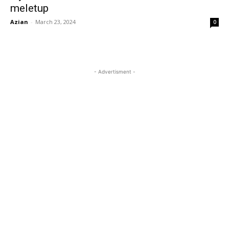
meletup
Azian
-
March 23, 2024
0
- Advertisment -