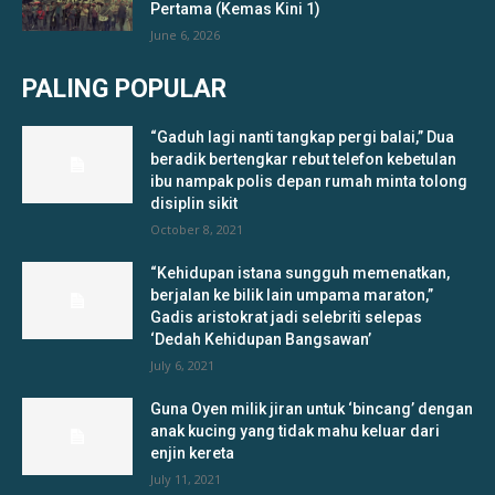
Pertama (Kemas Kini 1)
June 6, 2026
PALING POPULAR
“Gaduh lagi nanti tangkap pergi balai,” Dua
beradik bertengkar rebut telefon kebetulan
ibu nampak polis depan rumah minta tolong
disiplin sikit
October 8, 2021
“Kehidupan istana sungguh memenatkan,
berjalan ke bilik lain umpama maraton,”
Gadis aristokrat jadi selebriti selepas
‘Dedah Kehidupan Bangsawan’
July 6, 2021
Guna Oyen milik jiran untuk ‘bincang’ dengan
anak kucing yang tidak mahu keluar dari
enjin kereta
July 11, 2021