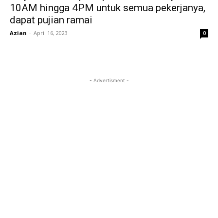
10AM hingga 4PM untuk semua pekerjanya,
dapat pujian ramai
Azian
-
April 16, 2023
0
- Advertisment -