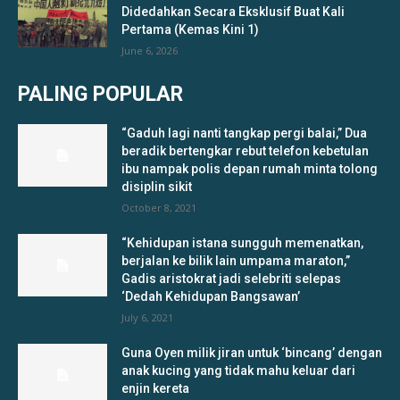
Didedahkan Secara Eksklusif Buat Kali
Pertama (Kemas Kini 1)
June 6, 2026
PALING POPULAR
“Gaduh lagi nanti tangkap pergi balai,” Dua
beradik bertengkar rebut telefon kebetulan
ibu nampak polis depan rumah minta tolong
disiplin sikit
October 8, 2021
“Kehidupan istana sungguh memenatkan,
berjalan ke bilik lain umpama maraton,”
Gadis aristokrat jadi selebriti selepas
‘Dedah Kehidupan Bangsawan’
July 6, 2021
Guna Oyen milik jiran untuk ‘bincang’ dengan
anak kucing yang tidak mahu keluar dari
enjin kereta