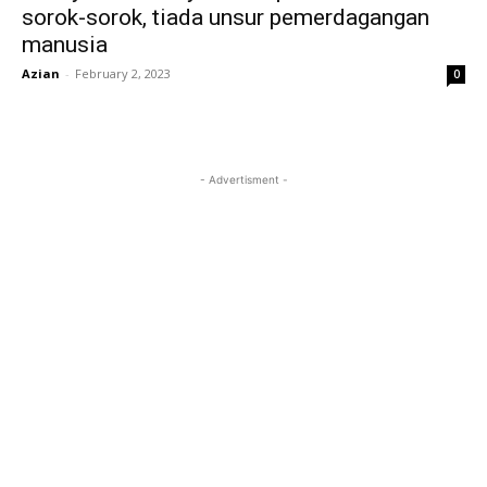
sorok-sorok, tiada unsur pemerdagangan
manusia
Azian
-
February 2, 2023
0
- Advertisment -