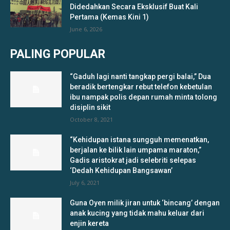
Didedahkan Secara Eksklusif Buat Kali
Pertama (Kemas Kini 1)
June 6, 2026
PALING POPULAR
“Gaduh lagi nanti tangkap pergi balai,” Dua
beradik bertengkar rebut telefon kebetulan
ibu nampak polis depan rumah minta tolong
disiplin sikit
October 8, 2021
“Kehidupan istana sungguh memenatkan,
berjalan ke bilik lain umpama maraton,”
Gadis aristokrat jadi selebriti selepas
‘Dedah Kehidupan Bangsawan’
July 6, 2021
Guna Oyen milik jiran untuk ‘bincang’ dengan
anak kucing yang tidak mahu keluar dari
enjin kereta