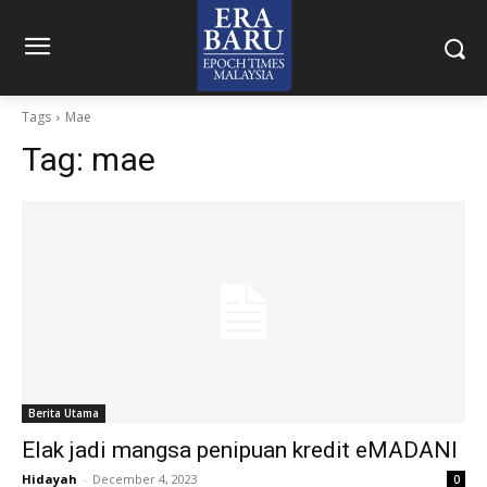
Tags
Mae
Tag:
mae
Berita Utama
Elak jadi mangsa penipuan kredit eMADANI
Hidayah
-
December 4, 2023
0