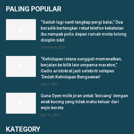
PALING POPULAR
“Gaduh lagi nanti tangkap pergi balai,” Dua
beradik bertengkar rebut telefon kebetulan
ibu nampak polis depan rumah minta tolong
disiplin sikit
October 8, 2021
“Kehidupan istana sungguh memenatkan,
berjalan ke bilik lain umpama maraton,”
Gadis aristokrat jadi selebriti selepas
‘Dedah Kehidupan Bangsawan’
July 6, 2021
Guna Oyen milik jiran untuk ‘bincang’ dengan
anak kucing yang tidak mahu keluar dari
enjin kereta
July 11, 2021
KATEGORY