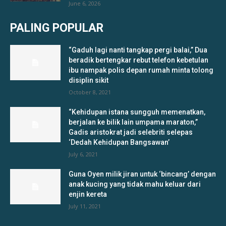
June 6, 2026
PALING POPULAR
“Gaduh lagi nanti tangkap pergi balai,” Dua
beradik bertengkar rebut telefon kebetulan
ibu nampak polis depan rumah minta tolong
disiplin sikit
October 8, 2021
“Kehidupan istana sungguh memenatkan,
berjalan ke bilik lain umpama maraton,”
Gadis aristokrat jadi selebriti selepas
‘Dedah Kehidupan Bangsawan’
July 6, 2021
Guna Oyen milik jiran untuk ‘bincang’ dengan
anak kucing yang tidak mahu keluar dari
enjin kereta
July 11, 2021