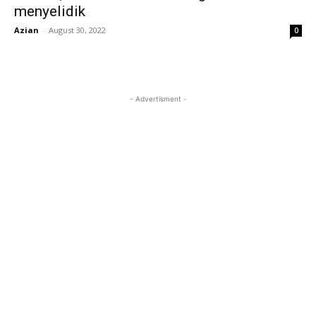
menyelidik
Azian
-
August 30, 2022
0
- Advertisment -