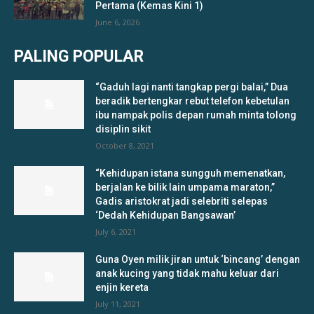
Pertama (Kemas Kini 1)
June 6, 2026
PALING POPULAR
“Gaduh lagi nanti tangkap pergi balai,” Dua
beradik bertengkar rebut telefon kebetulan
ibu nampak polis depan rumah minta tolong
disiplin sikit
October 8, 2021
“Kehidupan istana sungguh memenatkan,
berjalan ke bilik lain umpama maraton,”
Gadis aristokrat jadi selebriti selepas
‘Dedah Kehidupan Bangsawan’
July 6, 2021
Guna Oyen milik jiran untuk ‘bincang’ dengan
anak kucing yang tidak mahu keluar dari
enjin kereta
July 11, 2021