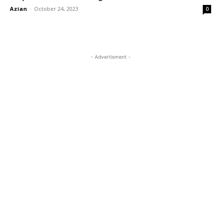
Azian
-
October 24, 2023
0
- Advertisment -