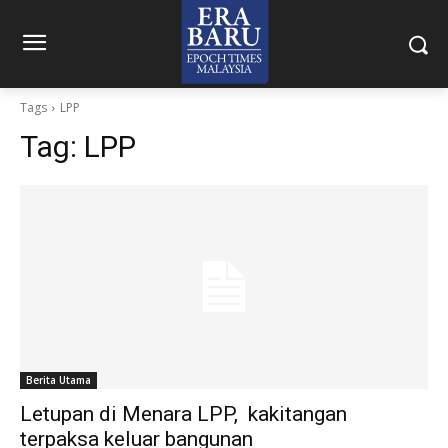
Tags
LPP
Tag:
LPP
Berita Utama
Letupan di Menara LPP, kakitangan
terpaksa keluar bangunan