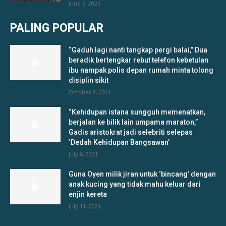
June 6, 2026
PALING POPULAR
“Gaduh lagi nanti tangkap pergi balai,” Dua
beradik bertengkar rebut telefon kebetulan
ibu nampak polis depan rumah minta tolong
disiplin sikit
October 8, 2021
“Kehidupan istana sungguh memenatkan,
berjalan ke bilik lain umpama maraton,”
Gadis aristokrat jadi selebriti selepas
‘Dedah Kehidupan Bangsawan’
July 6, 2021
Guna Oyen milik jiran untuk ‘bincang’ dengan
anak kucing yang tidak mahu keluar dari
enjin kereta
July 11, 2021