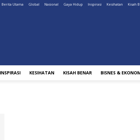
Berita Utama
Global
Nasional
Gaya Hidup
Inspirasi
Kesihatan
Kisah 
INSPIRASI
KESIHATAN
KISAH BENAR
BISNES & EKONOM