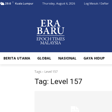
C
Thursday, August 6, 2026
Log Masuk / Daftar
29.6
Kuala Lumpur
BERITA UTAMA
GLOBAL
NASIONAL
GAYA HIDUP
Tags
Level 157
Tag:
Level 157