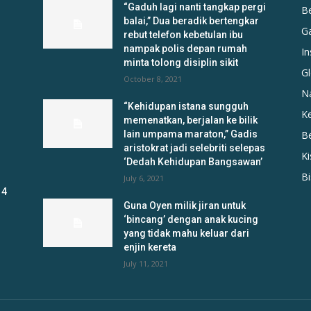
“Gaduh lagi nanti tangkap pergi
B
balai,” Dua beradik bertengkar
G
rebut telefon kebetulan ibu
nampak polis depan rumah
In
minta tolong disiplin sikit
Gl
October 8, 2021
N
“Kehidupan istana sungguh
K
memenatkan, berjalan ke bilik
lain umpama maraton,” Gadis
B
aristokrat jadi selebriti selepas
K
‘Dedah Kehidupan Bangsawan’
B
July 6, 2021
 4
Guna Oyen milik jiran untuk
‘bincang’ dengan anak kucing
yang tidak mahu keluar dari
enjin kereta
July 11, 2021