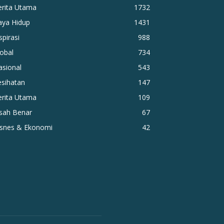
erita Utama
1732
aya Hidup
1431
spirasi
988
obal
734
asional
543
esihatan
147
erita Utama
109
isah Benar
67
isnes & Ekonomi
42