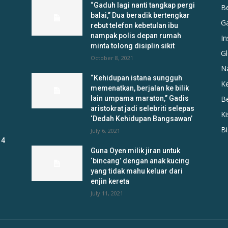
“Gaduh lagi nanti tangkap pergi
B
balai,” Dua beradik bertengkar
G
rebut telefon kebetulan ibu
nampak polis depan rumah
In
minta tolong disiplin sikit
Gl
October 8, 2021
N
“Kehidupan istana sungguh
K
memenatkan, berjalan ke bilik
lain umpama maraton,” Gadis
B
aristokrat jadi selebriti selepas
K
‘Dedah Kehidupan Bangsawan’
B
July 6, 2021
 4
Guna Oyen milik jiran untuk
‘bincang’ dengan anak kucing
yang tidak mahu keluar dari
enjin kereta
July 11, 2021