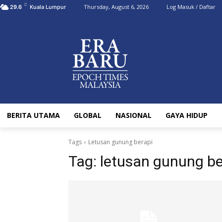
C
Thursday, August 6, 2026
Log Masuk / Daftar
29.6
Kuala Lumpur
BERITA UTAMA
GLOBAL
NASIONAL
GAYA HIDUP
Tags
Letusan gunung berapi
Tag:
letusan gunung be