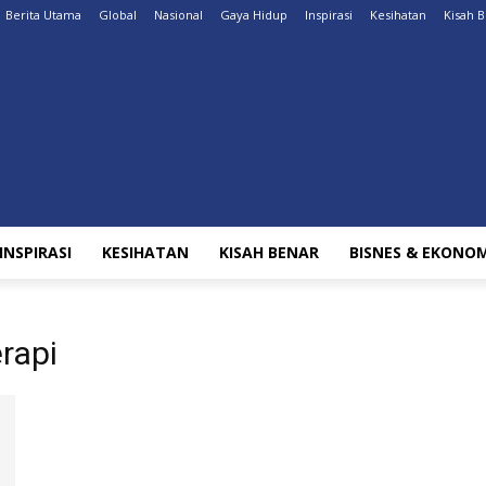
Berita Utama
Global
Nasional
Gaya Hidup
Inspirasi
Kesihatan
Kisah 
INSPIRASI
KESIHATAN
KISAH BENAR
BISNES & EKONOM
rapi