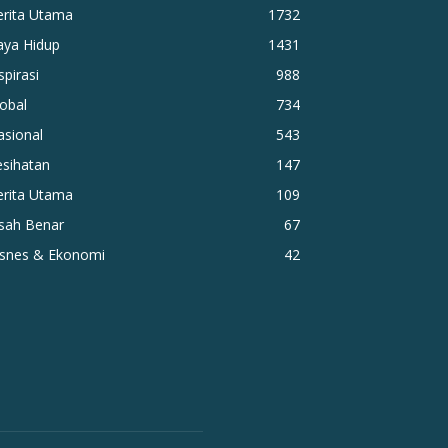
erita Utama
1732
aya Hidup
1431
spirasi
988
obal
734
asional
543
esihatan
147
erita Utama
109
isah Benar
67
isnes & Ekonomi
42