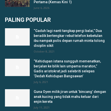
Pertama (Kemas Kini 1)
June 6, 2026
PALING POPULAR
“Gaduh lagi nanti tangkap pergi balai,” Dua
beradik bertengkar rebut telefon kebetulan
ibu nampak polis depan rumah minta tolong
disiplin sikit
October 8, 2021
“Kehidupan istana sungguh memenatkan,
berjalan ke bilik lain umpama maraton,”
Gadis aristokrat jadi selebriti selepas
‘Dedah Kehidupan Bangsawan’
July 6, 2021
Guna Oyen milik jiran untuk ‘bincang’ dengan
anak kucing yang tidak mahu keluar dari
enjin kereta
July 11, 2021