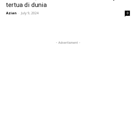
tertua di dunia
Azian
-
July 9, 2024
0
- Advertisment -