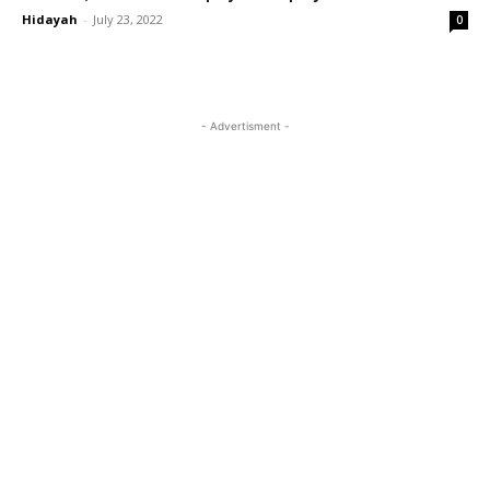
Hidayah
-
July 23, 2022
0
- Advertisment -