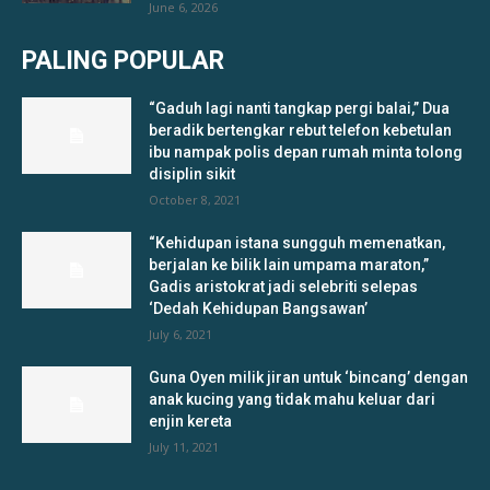
June 6, 2026
PALING POPULAR
“Gaduh lagi nanti tangkap pergi balai,” Dua
beradik bertengkar rebut telefon kebetulan
ibu nampak polis depan rumah minta tolong
disiplin sikit
October 8, 2021
“Kehidupan istana sungguh memenatkan,
berjalan ke bilik lain umpama maraton,”
Gadis aristokrat jadi selebriti selepas
‘Dedah Kehidupan Bangsawan’
July 6, 2021
Guna Oyen milik jiran untuk ‘bincang’ dengan
anak kucing yang tidak mahu keluar dari
enjin kereta
July 11, 2021