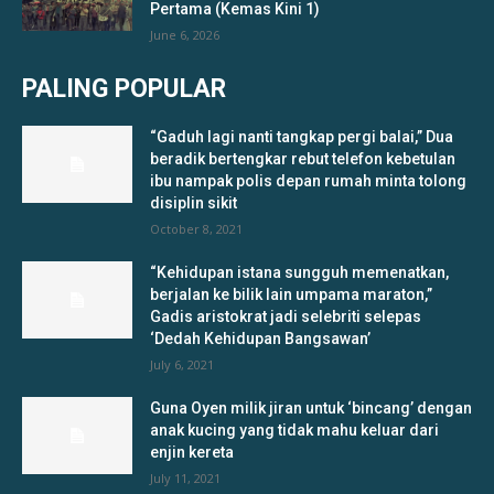
Pertama (Kemas Kini 1)
June 6, 2026
PALING POPULAR
“Gaduh lagi nanti tangkap pergi balai,” Dua
beradik bertengkar rebut telefon kebetulan
ibu nampak polis depan rumah minta tolong
disiplin sikit
October 8, 2021
“Kehidupan istana sungguh memenatkan,
berjalan ke bilik lain umpama maraton,”
Gadis aristokrat jadi selebriti selepas
‘Dedah Kehidupan Bangsawan’
July 6, 2021
Guna Oyen milik jiran untuk ‘bincang’ dengan
anak kucing yang tidak mahu keluar dari
enjin kereta
July 11, 2021