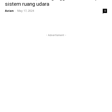
sistem ruang udara
Azian
-
May 17, 2024
0
- Advertisment -