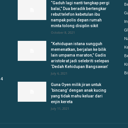
“Gaduh lagi nanti tangkap pergi
B
balai,” Dua beradik bertengkar
G
rebut telefon kebetulan ibu
nampak polis depan rumah
In
minta tolong disiplin sikit
Gl
October 8, 2021
N
“Kehidupan istana sungguh
K
memenatkan, berjalan ke bilik
lain umpama maraton,” Gadis
B
aristokrat jadi selebriti selepas
K
‘Dedah Kehidupan Bangsawan’
B
July 6, 2021
 4
Guna Oyen milik jiran untuk
‘bincang’ dengan anak kucing
yang tidak mahu keluar dari
enjin kereta
July 11, 2021