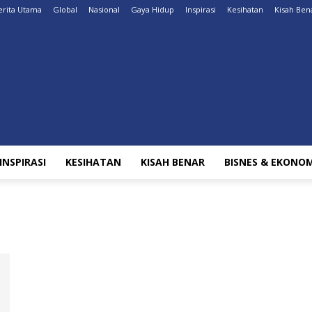
erita Utama
Global
Nasional
Gaya Hidup
Inspirasi
Kesihatan
Kisah Ben
INSPIRASI
KESIHATAN
KISAH BENAR
BISNES & EKONOM