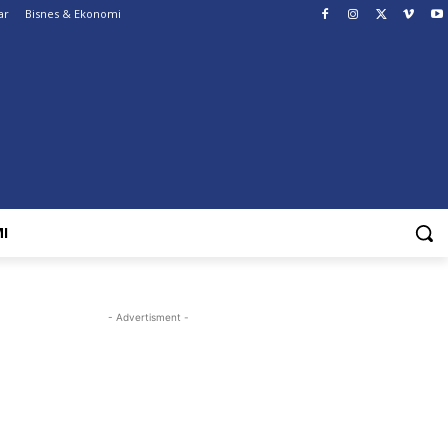
ar
Bisnes & Ekonomi
I
- Advertisment -