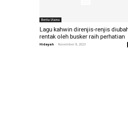
Berita Utama
Lagu kahwin direnjis-renjis diuba
rentak oleh busker raih perhatian
Hidayah
-
November 8, 2023