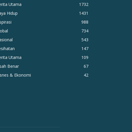
erita Utama
1732
aya Hidup
1431
spirasi
988
obal
734
asional
543
esihatan
147
erita Utama
109
isah Benar
67
isnes & Ekonomi
42