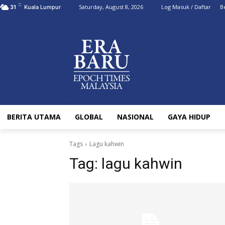
C
Saturday, August 8, 2026
Log Masuk / Daftar
B
31
Kuala Lumpur
BERITA UTAMA
GLOBAL
NASIONAL
GAYA HIDUP
Tags
Lagu kahwin
Tag:
lagu kahwin