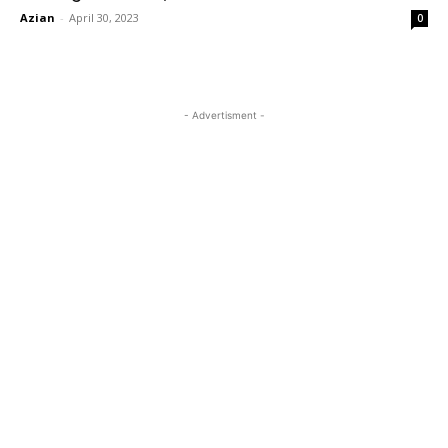
Azian
-
April 30, 2023
0
- Advertisment -