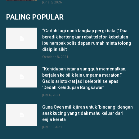
June 6, 2026
PALING POPULAR
“Gaduh lagi nanti tangkap pergi balai,” Dua
beradik bertengkar rebut telefon kebetulan
ibu nampak polis depan rumah minta tolong
disiplin sikit
October 8, 2021
“Kehidupan istana sungguh memenatkan,
berjalan ke bilik lain umpama maraton,”
Gadis aristokrat jadi selebriti selepas
‘Dedah Kehidupan Bangsawan’
July 6, 2021
Guna Oyen milik jiran untuk ‘bincang’ dengan
anak kucing yang tidak mahu keluar dari
enjin kereta
July 11, 2021