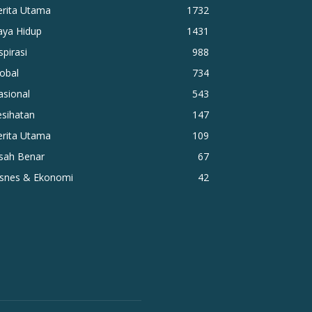
erita Utama
1732
aya Hidup
1431
spirasi
988
obal
734
asional
543
esihatan
147
erita Utama
109
isah Benar
67
isnes & Ekonomi
42