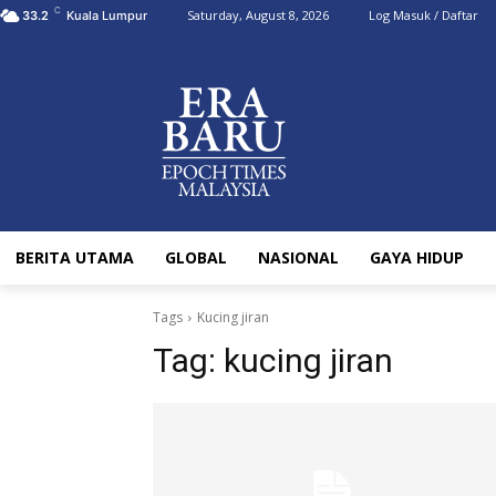
C
Saturday, August 8, 2026
Log Masuk / Daftar
33.2
Kuala Lumpur
BERITA UTAMA
GLOBAL
NASIONAL
GAYA HIDUP
Tags
Kucing jiran
Tag:
kucing jiran