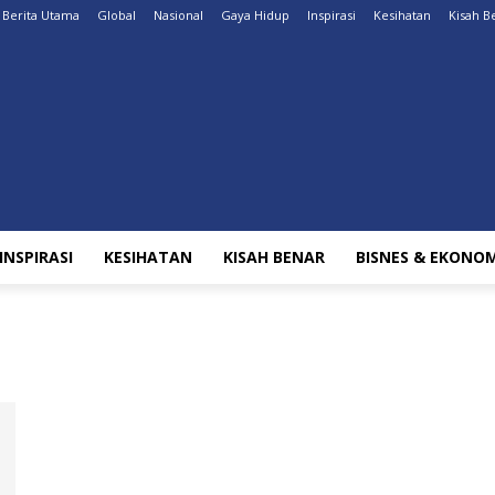
Berita Utama
Global
Nasional
Gaya Hidup
Inspirasi
Kesihatan
Kisah B
INSPIRASI
KESIHATAN
KISAH BENAR
BISNES & EKONOM