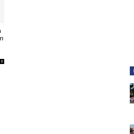
h
an
0