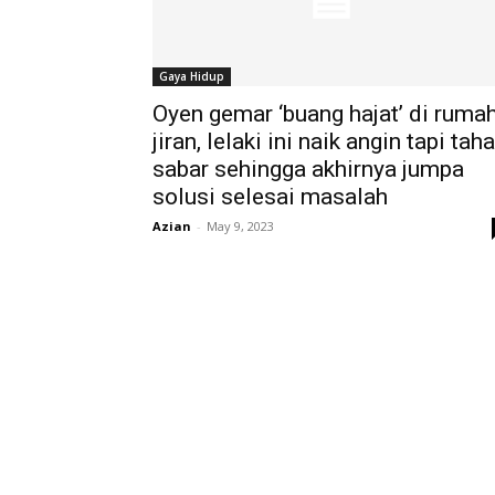
Gaya Hidup
Oyen gemar ‘buang hajat’ di ruma
jiran, lelaki ini naik angin tapi tah
sabar sehingga akhirnya jumpa
solusi selesai masalah
Azian
-
May 9, 2023