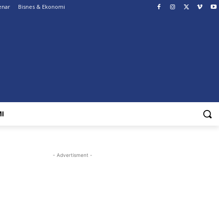
enar
Bisnes & Ekonomi
I
- Advertisment -