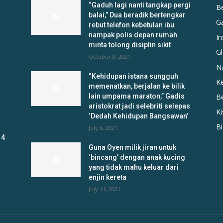
“Gaduh lagi nanti tangkap pergi
B
balai,” Dua beradik bertengkar
G
rebut telefon kebetulan ibu
nampak polis depan rumah
In
minta tolong disiplin sikit
Gl
October 8, 2021
N
“Kehidupan istana sungguh
K
memenatkan, berjalan ke bilik
lain umpama maraton,” Gadis
B
aristokrat jadi selebriti selepas
K
‘Dedah Kehidupan Bangsawan’
B
July 6, 2021
 4
Guna Oyen milik jiran untuk
‘bincang’ dengan anak kucing
yang tidak mahu keluar dari
enjin kereta
July 11, 2021