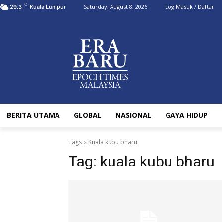
C
Saturday, August 8, 2026
Log Masuk / Daftar
29.3
Kuala Lumpur
BERITA UTAMA
GLOBAL
NASIONAL
GAYA HIDUP
Tags
Kuala kubu bharu
Tag:
kuala kubu bharu