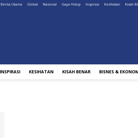
Berita Utama
Global
Nasional
Gaya Hidup
Inspirasi
Kesihatan
Kisah B
INSPIRASI
KESIHATAN
KISAH BENAR
BISNES & EKONOM