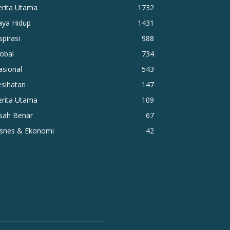
erita Utama
1732
aya Hidup
1431
spirasi
988
obal
734
asional
543
esihatan
147
erita Utama
109
isah Benar
67
isnes & Ekonomi
42