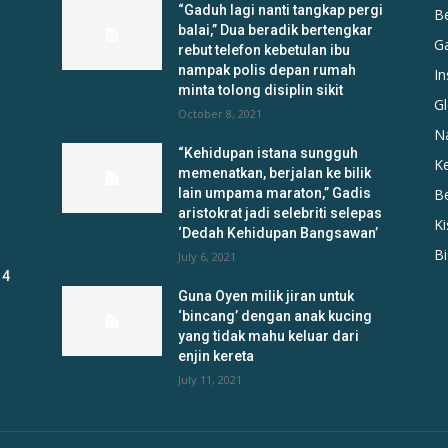
“Gaduh lagi nanti tangkap pergi
B
balai,” Dua beradik bertengkar
G
rebut telefon kebetulan ibu
nampak polis depan rumah
In
minta tolong disiplin sikit
Gl
October 8, 2021
N
“Kehidupan istana sungguh
K
memenatkan, berjalan ke bilik
lain umpama maraton,” Gadis
B
aristokrat jadi selebriti selepas
K
‘Dedah Kehidupan Bangsawan’
B
July 6, 2021
 4
Guna Oyen milik jiran untuk
‘bincang’ dengan anak kucing
yang tidak mahu keluar dari
enjin kereta
July 11, 2021