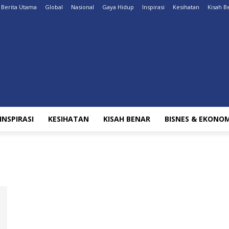
Berita Utama
Global
Nasional
Gaya Hidup
Inspirasi
Kesihatan
Kisah B
INSPIRASI
KESIHATAN
KISAH BENAR
BISNES & EKONOM