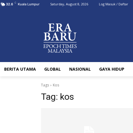
C
Saturday, August 8, 2026
Log Masuk / Daftar
32.6
Kuala Lumpur
BERITA UTAMA
GLOBAL
NASIONAL
GAYA HIDUP
Tags
Kos
Tag:
kos