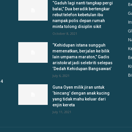
“Gaduh lagi nanti tangkap pergi
B
balai,” Dua beradik bertengkar
G
rebut telefon kebetulan ibu
nampak polis depan rumah
In
minta tolong disiplin sikit
Gl
October 8, 2021
N
“Kehidupan istana sungguh
K
memenatkan, berjalan ke bilik
lain umpama maraton,” Gadis
B
aristokrat jadi selebriti selepas
K
‘Dedah Kehidupan Bangsawan’
B
July 6, 2021
 4
Guna Oyen milik jiran untuk
‘bincang’ dengan anak kucing
yang tidak mahu keluar dari
enjin kereta
July 11, 2021