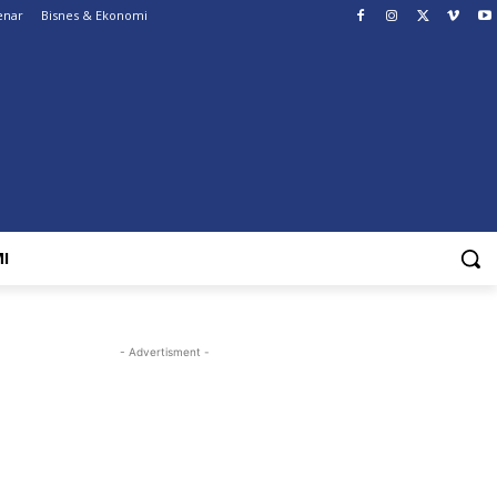
enar
Bisnes & Ekonomi
I
- Advertisment -