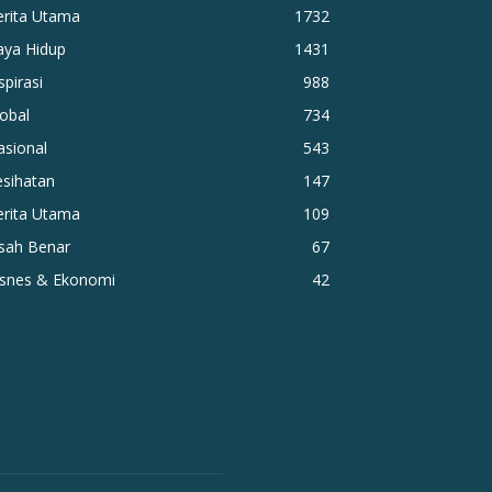
erita Utama
1732
aya Hidup
1431
spirasi
988
obal
734
asional
543
esihatan
147
erita Utama
109
isah Benar
67
isnes & Ekonomi
42