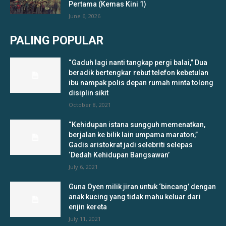
Pertama (Kemas Kini 1)
June 6, 2026
PALING POPULAR
“Gaduh lagi nanti tangkap pergi balai,” Dua
beradik bertengkar rebut telefon kebetulan
ibu nampak polis depan rumah minta tolong
disiplin sikit
October 8, 2021
“Kehidupan istana sungguh memenatkan,
berjalan ke bilik lain umpama maraton,”
Gadis aristokrat jadi selebriti selepas
‘Dedah Kehidupan Bangsawan’
July 6, 2021
Guna Oyen milik jiran untuk ‘bincang’ dengan
anak kucing yang tidak mahu keluar dari
enjin kereta
July 11, 2021