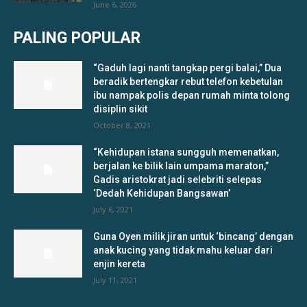
June 6, 2026
PALING POPULAR
“Gaduh lagi nanti tangkap pergi balai,” Dua
beradik bertengkar rebut telefon kebetulan
ibu nampak polis depan rumah minta tolong
disiplin sikit
October 8, 2021
“Kehidupan istana sungguh memenatkan,
berjalan ke bilik lain umpama maraton,”
Gadis aristokrat jadi selebriti selepas
‘Dedah Kehidupan Bangsawan’
July 6, 2021
Guna Oyen milik jiran untuk ‘bincang’ dengan
anak kucing yang tidak mahu keluar dari
enjin kereta
July 11, 2021