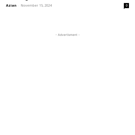
Azian
-
November 15, 2024
0
- Advertisment -