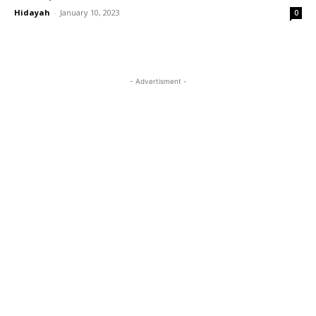
Hidayah
-
January 10, 2023
0
- Advertisment -