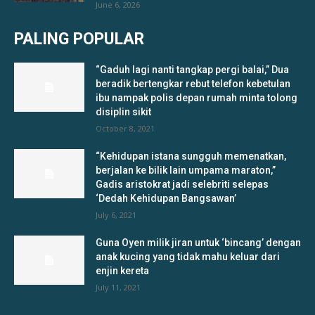
June 6, 2026
PALING POPULAR
“Gaduh lagi nanti tangkap pergi balai,” Dua
beradik bertengkar rebut telefon kebetulan
ibu nampak polis depan rumah minta tolong
disiplin sikit
October 8, 2021
“Kehidupan istana sungguh memenatkan,
berjalan ke bilik lain umpama maraton,”
Gadis aristokrat jadi selebriti selepas
‘Dedah Kehidupan Bangsawan’
July 6, 2021
Guna Oyen milik jiran untuk ‘bincang’ dengan
anak kucing yang tidak mahu keluar dari
enjin kereta
July 11, 2021