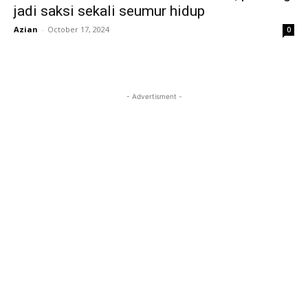
jadi saksi sekali seumur hidup
Azian
-
October 17, 2024
0
- Advertisment -