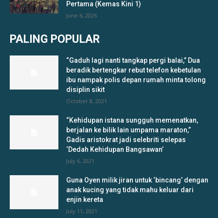
Pertama (Kemas Kini 1)
June 6, 2026
PALING POPULAR
“Gaduh lagi nanti tangkap pergi balai,” Dua
beradik bertengkar rebut telefon kebetulan
ibu nampak polis depan rumah minta tolong
disiplin sikit
October 8, 2021
“Kehidupan istana sungguh memenatkan,
berjalan ke bilik lain umpama maraton,”
Gadis aristokrat jadi selebriti selepas
‘Dedah Kehidupan Bangsawan’
July 6, 2021
Guna Oyen milik jiran untuk ‘bincang’ dengan
anak kucing yang tidak mahu keluar dari
enjin kereta
July 11, 2021