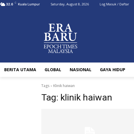
C
Saturday, August 8, 2026
Log Masuk / Daftar
32.6
Kuala Lumpur
BERITA UTAMA
GLOBAL
NASIONAL
GAYA HIDUP
Tags
Klinik haiwan
Tag:
klinik haiwan