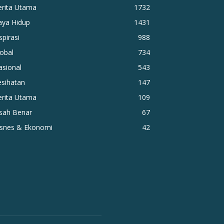
erita Utama
1732
aya Hidup
1431
spirasi
988
obal
734
asional
543
esihatan
147
erita Utama
109
isah Benar
67
isnes & Ekonomi
42