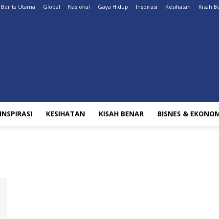
Berita Utama
Global
Nasional
Gaya Hidup
Inspirasi
Kesihatan
Kisah B
INSPIRASI
KESIHATAN
KISAH BENAR
BISNES & EKONOM