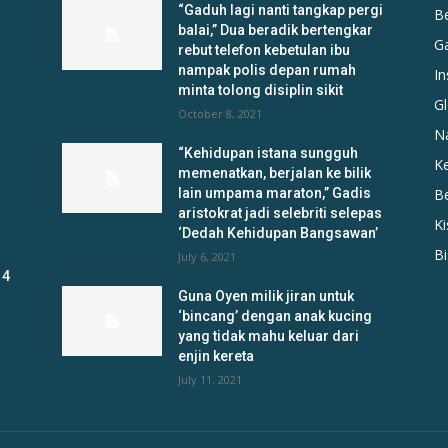
“Gaduh lagi nanti tangkap pergi
B
balai,” Dua beradik bertengkar
G
rebut telefon kebetulan ibu
nampak polis depan rumah
In
minta tolong disiplin sikit
Gl
October 8, 2021
N
“Kehidupan istana sungguh
K
memenatkan, berjalan ke bilik
lain umpama maraton,” Gadis
B
aristokrat jadi selebriti selepas
K
‘Dedah Kehidupan Bangsawan’
B
July 6, 2021
 4
Guna Oyen milik jiran untuk
‘bincang’ dengan anak kucing
yang tidak mahu keluar dari
enjin kereta
July 11, 2021