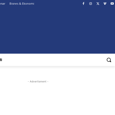
enar
Bisnes & Ekonomi
I
- Advertisment -