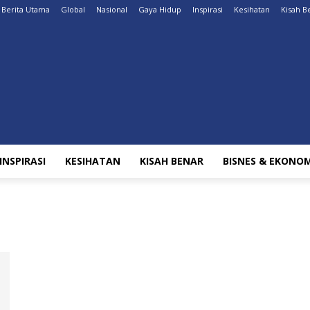
Berita Utama
Global
Nasional
Gaya Hidup
Inspirasi
Kesihatan
Kisah B
INSPIRASI
KESIHATAN
KISAH BENAR
BISNES & EKONOM