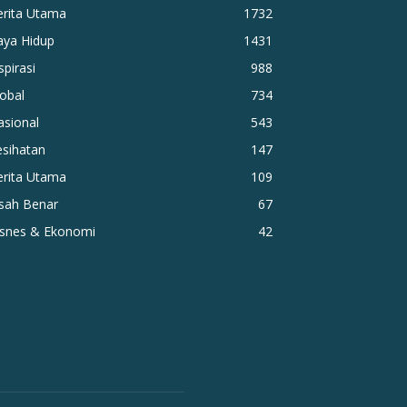
erita Utama
1732
aya Hidup
1431
spirasi
988
obal
734
asional
543
esihatan
147
erita Utama
109
isah Benar
67
isnes & Ekonomi
42