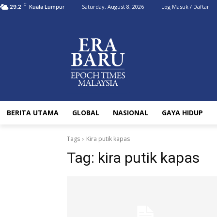
C
Saturday, August 8, 2026
Log Masuk / Daftar
29.2
Kuala Lumpur
BERITA UTAMA
GLOBAL
NASIONAL
GAYA HIDUP
Tags
Kira putik kapas
Tag:
kira putik kapas