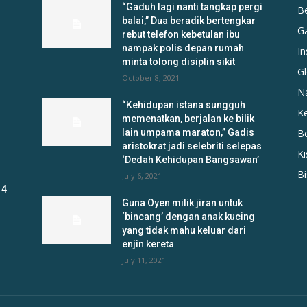
“Gaduh lagi nanti tangkap pergi
B
balai,” Dua beradik bertengkar
G
rebut telefon kebetulan ibu
nampak polis depan rumah
In
minta tolong disiplin sikit
Gl
October 8, 2021
N
“Kehidupan istana sungguh
K
memenatkan, berjalan ke bilik
lain umpama maraton,” Gadis
B
aristokrat jadi selebriti selepas
K
‘Dedah Kehidupan Bangsawan’
B
July 6, 2021
 4
Guna Oyen milik jiran untuk
‘bincang’ dengan anak kucing
yang tidak mahu keluar dari
enjin kereta
July 11, 2021