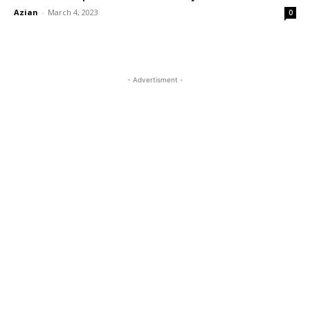
Azian
-
March 4, 2023
0
- Advertisment -