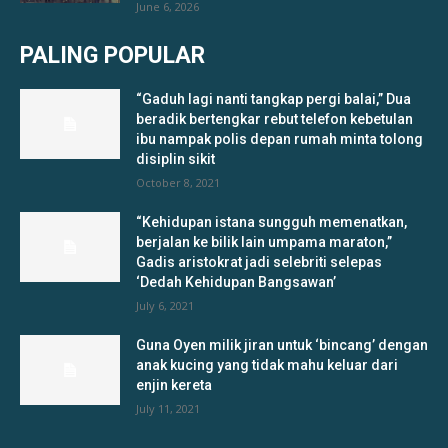
June 6, 2026
PALING POPULAR
“Gaduh lagi nanti tangkap pergi balai,” Dua
beradik bertengkar rebut telefon kebetulan
ibu nampak polis depan rumah minta tolong
disiplin sikit
October 8, 2021
“Kehidupan istana sungguh memenatkan,
berjalan ke bilik lain umpama maraton,”
Gadis aristokrat jadi selebriti selepas
‘Dedah Kehidupan Bangsawan’
July 6, 2021
Guna Oyen milik jiran untuk ‘bincang’ dengan
anak kucing yang tidak mahu keluar dari
enjin kereta
July 11, 2021