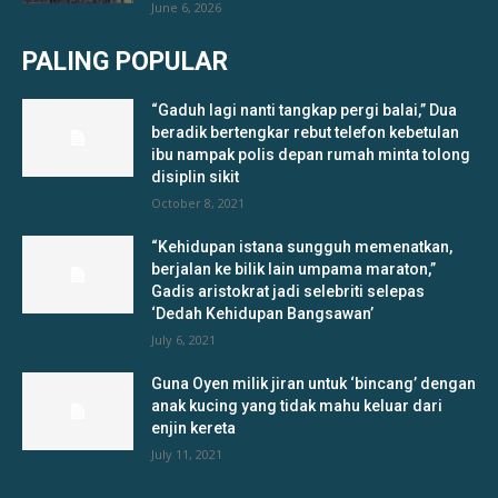
June 6, 2026
PALING POPULAR
“Gaduh lagi nanti tangkap pergi balai,” Dua
beradik bertengkar rebut telefon kebetulan
ibu nampak polis depan rumah minta tolong
disiplin sikit
October 8, 2021
“Kehidupan istana sungguh memenatkan,
berjalan ke bilik lain umpama maraton,”
Gadis aristokrat jadi selebriti selepas
‘Dedah Kehidupan Bangsawan’
July 6, 2021
Guna Oyen milik jiran untuk ‘bincang’ dengan
anak kucing yang tidak mahu keluar dari
enjin kereta
July 11, 2021