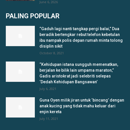
June 6, 2026
PALING POPULAR
“Gaduh lagi nanti tangkap pergi balai,” Dua
beradik bertengkar rebut telefon kebetulan
ibu nampak polis depan rumah minta tolong
disiplin sikit
October 8, 2021
“Kehidupan istana sungguh memenatkan,
berjalan ke bilik lain umpama maraton,”
Gadis aristokrat jadi selebriti selepas
‘Dedah Kehidupan Bangsawan’
July 6, 2021
Guna Oyen milik jiran untuk ‘bincang’ dengan
anak kucing yang tidak mahu keluar dari
enjin kereta
July 11, 2021