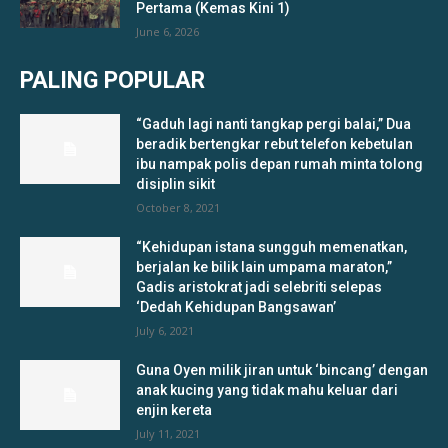
Pertama (Kemas Kini 1)
June 6, 2026
PALING POPULAR
“Gaduh lagi nanti tangkap pergi balai,” Dua
beradik bertengkar rebut telefon kebetulan
ibu nampak polis depan rumah minta tolong
disiplin sikit
October 8, 2021
“Kehidupan istana sungguh memenatkan,
berjalan ke bilik lain umpama maraton,”
Gadis aristokrat jadi selebriti selepas
‘Dedah Kehidupan Bangsawan’
July 6, 2021
Guna Oyen milik jiran untuk ‘bincang’ dengan
anak kucing yang tidak mahu keluar dari
enjin kereta
July 11, 2021