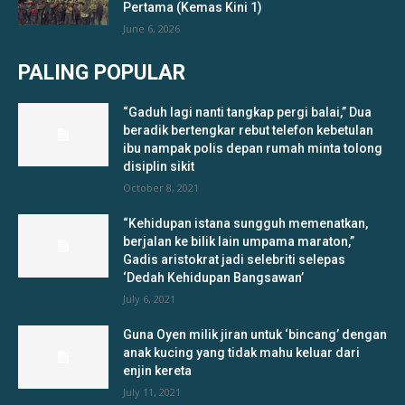
Pertama (Kemas Kini 1)
June 6, 2026
PALING POPULAR
“Gaduh lagi nanti tangkap pergi balai,” Dua
beradik bertengkar rebut telefon kebetulan
ibu nampak polis depan rumah minta tolong
disiplin sikit
October 8, 2021
“Kehidupan istana sungguh memenatkan,
berjalan ke bilik lain umpama maraton,”
Gadis aristokrat jadi selebriti selepas
‘Dedah Kehidupan Bangsawan’
July 6, 2021
Guna Oyen milik jiran untuk ‘bincang’ dengan
anak kucing yang tidak mahu keluar dari
enjin kereta
July 11, 2021