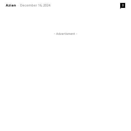
Azian
-
December 16, 2024
0
- Advertisment -