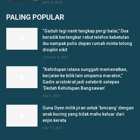
June 6, 2026
PALING POPULAR
“Gaduh lagi nanti tangkap pergi balai,” Dua
beradik bertengkar rebut telefon kebetulan
ibu nampak polis depan rumah minta tolong
disiplin sikit
October 8, 2021
“Kehidupan istana sungguh memenatkan,
berjalan ke bilik lain umpama maraton,”
Gadis aristokrat jadi selebriti selepas
‘Dedah Kehidupan Bangsawan’
July 6, 2021
Guna Oyen milik jiran untuk ‘bincang’ dengan
anak kucing yang tidak mahu keluar dari
enjin kereta
July 11, 2021