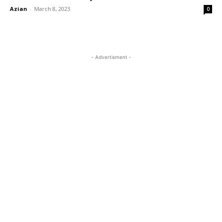
Azian
-
March 8, 2023
0
- Advertisment -