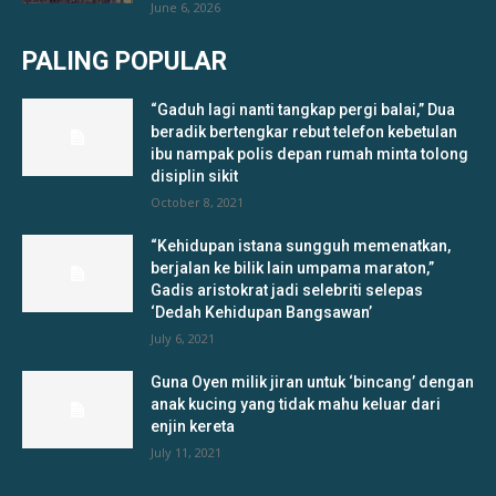
June 6, 2026
PALING POPULAR
“Gaduh lagi nanti tangkap pergi balai,” Dua
beradik bertengkar rebut telefon kebetulan
ibu nampak polis depan rumah minta tolong
disiplin sikit
October 8, 2021
“Kehidupan istana sungguh memenatkan,
berjalan ke bilik lain umpama maraton,”
Gadis aristokrat jadi selebriti selepas
‘Dedah Kehidupan Bangsawan’
July 6, 2021
Guna Oyen milik jiran untuk ‘bincang’ dengan
anak kucing yang tidak mahu keluar dari
enjin kereta
July 11, 2021