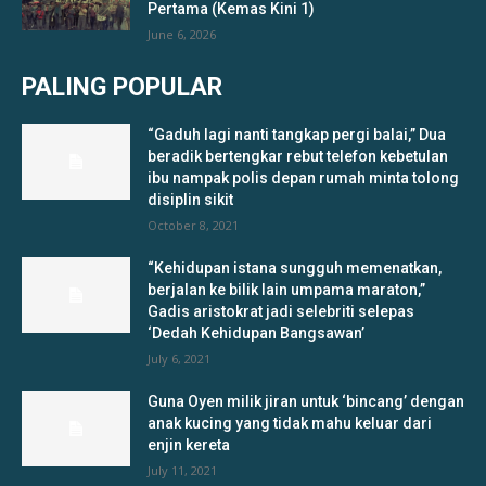
Pertama (Kemas Kini 1)
June 6, 2026
PALING POPULAR
“Gaduh lagi nanti tangkap pergi balai,” Dua
beradik bertengkar rebut telefon kebetulan
ibu nampak polis depan rumah minta tolong
disiplin sikit
October 8, 2021
“Kehidupan istana sungguh memenatkan,
berjalan ke bilik lain umpama maraton,”
Gadis aristokrat jadi selebriti selepas
‘Dedah Kehidupan Bangsawan’
July 6, 2021
Guna Oyen milik jiran untuk ‘bincang’ dengan
anak kucing yang tidak mahu keluar dari
enjin kereta
July 11, 2021