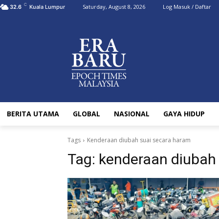
C
Saturday, August 8, 2026
Log Masuk / Daftar
32.6
Kuala Lumpur
BERITA UTAMA
GLOBAL
NASIONAL
GAYA HIDUP
Tags
Kenderaan diubah suai secara haram
Tag:
kenderaan diubah