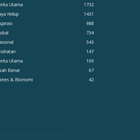
erita Utama
1732
aya Hidup
1431
spirasi
988
obal
734
asional
543
esihatan
147
erita Utama
109
isah Benar
67
isnes & Ekonomi
42