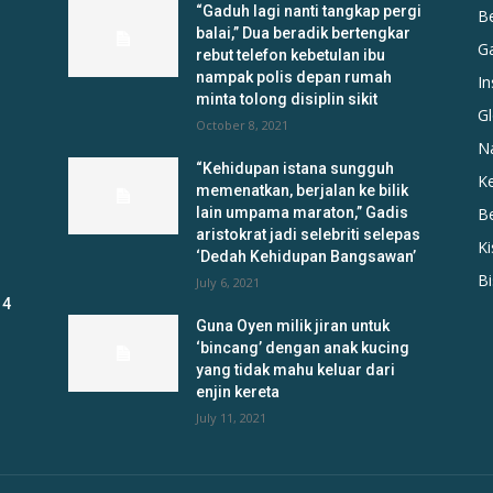
“Gaduh lagi nanti tangkap pergi
B
balai,” Dua beradik bertengkar
G
rebut telefon kebetulan ibu
nampak polis depan rumah
In
minta tolong disiplin sikit
Gl
October 8, 2021
N
“Kehidupan istana sungguh
K
memenatkan, berjalan ke bilik
lain umpama maraton,” Gadis
B
aristokrat jadi selebriti selepas
K
‘Dedah Kehidupan Bangsawan’
B
July 6, 2021
 4
Guna Oyen milik jiran untuk
‘bincang’ dengan anak kucing
yang tidak mahu keluar dari
enjin kereta
July 11, 2021