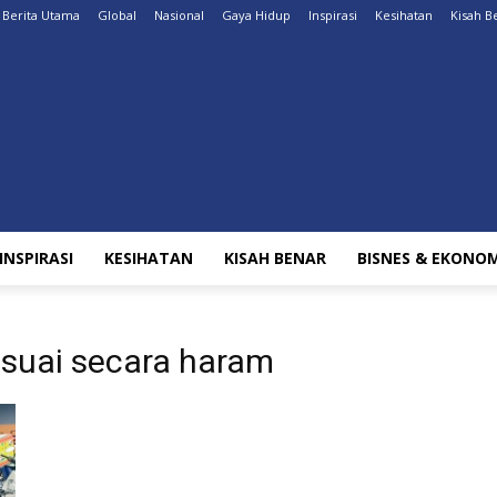
Berita Utama
Global
Nasional
Gaya Hidup
Inspirasi
Kesihatan
Kisah B
INSPIRASI
KESIHATAN
KISAH BENAR
BISNES & EKONOM
 suai secara haram