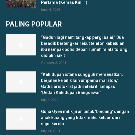
Pertama (Kemas Kini 1)
June 6, 2026
PALING POPULAR
“Gaduh lagi nanti tangkap pergi balai,” Dua
beradik bertengkar rebut telefon kebetulan
ibu nampak polis depan rumah minta tolong
disiplin sikit
October 8, 2021
“Kehidupan istana sungguh memenatkan,
berjalan ke bilik lain umpama maraton,”
Gadis aristokrat jadi selebriti selepas
‘Dedah Kehidupan Bangsawan’
July 6, 2021
Guna Oyen milik jiran untuk ‘bincang’ dengan
anak kucing yang tidak mahu keluar dari
enjin kereta
July 11, 2021