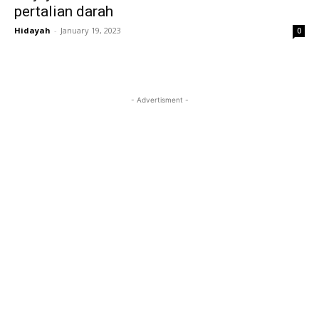
pertalian darah
Hidayah
-
January 19, 2023
0
- Advertisment -