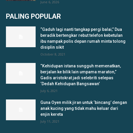
June 6, 2026
PALING POPULAR
“Gaduh lagi nanti tangkap pergi balai,” Dua
beradik bertengkar rebut telefon kebetulan
ibu nampak polis depan rumah minta tolong
disiplin sikit
October 8, 2021
“Kehidupan istana sungguh memenatkan,
berjalan ke bilik lain umpama maraton,”
Gadis aristokrat jadi selebriti selepas
‘Dedah Kehidupan Bangsawan’
July 6, 2021
Guna Oyen milik jiran untuk ‘bincang’ dengan
anak kucing yang tidak mahu keluar dari
enjin kereta
July 11, 2021