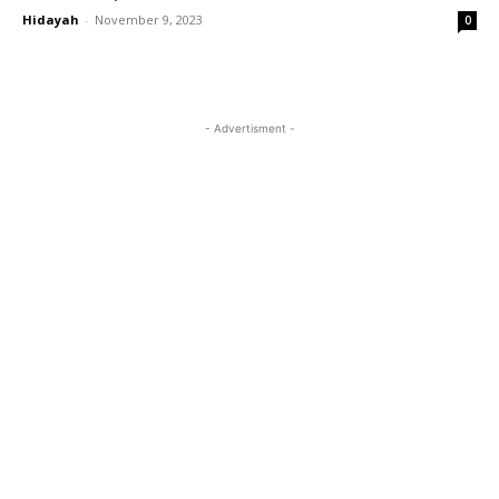
Hidayah
-
November 9, 2023
0
- Advertisment -